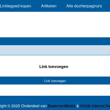
Linktegoed kopen
Artikelen
Alle dochterpagina's
Link toevoegen
Link toevoegen
ight © 2025 Onderdeel van
BaakmanMedia
&
Vrolijk Internet S