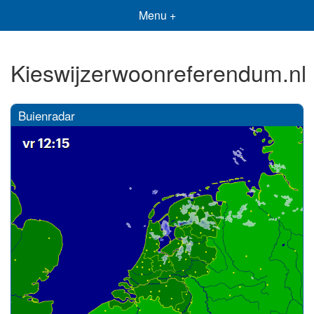
Menu +
Kieswijzerwoonreferendum.nl
Buienradar