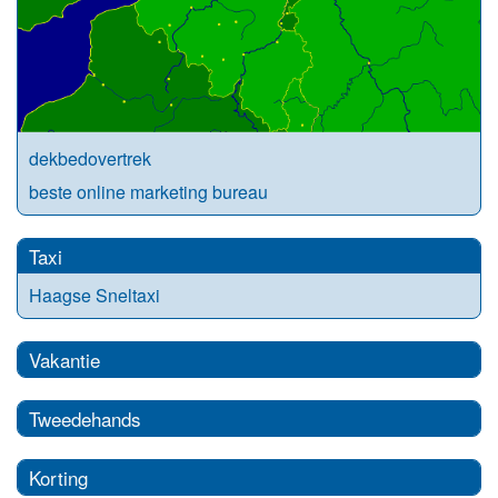
dekbedovertrek
beste online marketing bureau
Taxi
Haagse Sneltaxi
Vakantie
Tweedehands
Korting